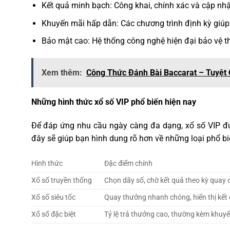
Kết quả minh bạch: Công khai, chính xác và cập nhậ
Khuyến mãi hấp dẫn: Các chương trình định kỳ giúp 
Bảo mật cao: Hệ thống công nghệ hiện đại bảo vệ th
Xem thêm:
Công Thức Đánh Bài Baccarat – Tuyệt 
Những hình thức xổ số VIP phổ biến hiện nay
Để đáp ứng nhu cầu ngày càng đa dạng, xổ số VIP đư
đây sẽ giúp bạn hình dung rõ hơn về những loại phổ bi
Hình thức
Đặc điểm chính
Xổ số truyền thống
Chọn dãy số, chờ kết quả theo kỳ quay 
Xổ số siêu tốc
Quay thưởng nhanh chóng, hiển thị kết 
Xổ số đặc biệt
Tỷ lệ trả thưởng cao, thường kèm khuy