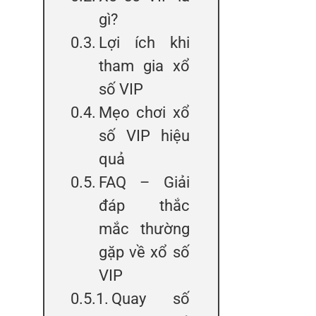
gì?
Lợi ích khi
tham gia xổ
số VIP
Mẹo chơi xổ
số VIP hiệu
quả
FAQ – Giải
đáp thắc
mắc thường
gặp về xổ số
VIP
Quay số