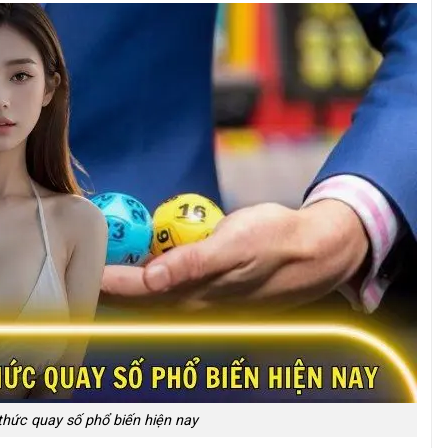
hức quay số phổ biến hiện nay