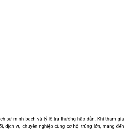
ch sự minh bạch và tỷ lệ trả thưởng hấp dẫn. Khi tham gia
i, dịch vụ chuyên nghiệp cùng cơ hội trúng lớn, mang đến