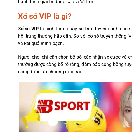
hành trình giải trí đẳng cấp vượt trội.
Xổ số VIP là gì?
Xổ số VIP
là hình thức quay số trực tuyến dành cho n
hội trúng thưởng hấp dẫn. So với xổ số truyền thống, V
và kết quả minh bạch.
Người chơi chỉ cần chọn bộ số, xác nhận vé cược và ch
thưởng được công bố rõ ràng, đảm bảo công bằng tuyệt 
càng được ưa chuộng rộng rãi.