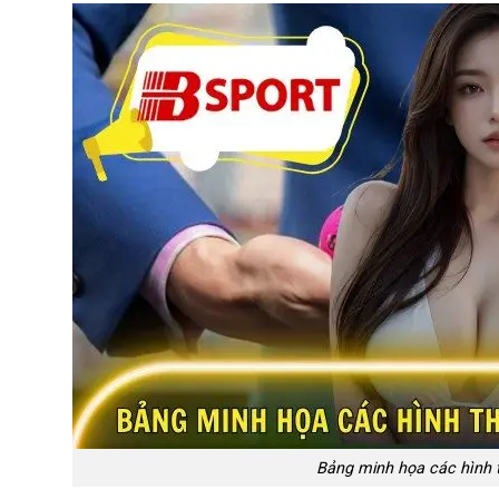
Bảng minh họa các hình t