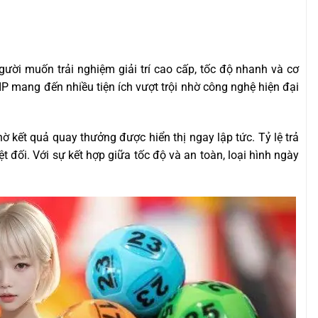
gười muốn trải nghiệm giải trí cao cấp, tốc độ nhanh và cơ
IP mang đến nhiều tiện ích vượt trội nhờ công nghệ hiện đại
ờ kết quả quay thưởng được hiển thị ngay lập tức. Tỷ lệ trả
đối. Với sự kết hợp giữa tốc độ và an toàn, loại hình ngày