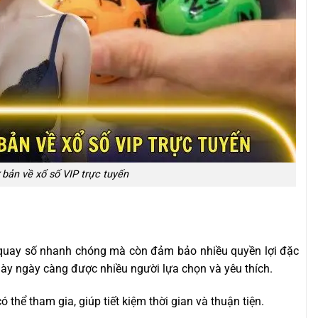
ơ bản về xổ số VIP trực tuyến
quay số nhanh chóng mà còn đảm bảo nhiều quyền lợi đặc
 này ngày càng được nhiều người lựa chọn và yêu thích.
 thể tham gia, giúp tiết kiệm thời gian và thuận tiện.