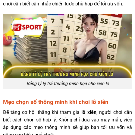
chơi cần biết cân nhắc chiến lược phù hợp để tối ưu vốn.
Bảng tỷ lệ trả thưởng minh họa cho xiên lô
Mẹo chọn số thông minh khi chơi lô xiên
Để tăng cơ hội thắng khi tham gia
lô xiên
, người chơi cần
biết cách chọn số hợp lý. Không chỉ dựa vào may mắn, việc
áp dụng các mẹo thông minh sẽ giúp bạn tối ưu vốn và
nâng cao hiệu quả chơi: