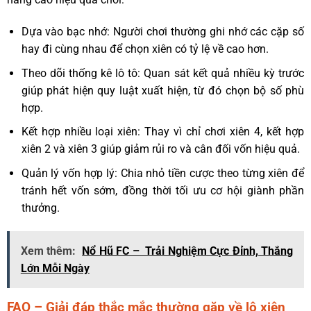
Dựa vào bạc nhớ: Người chơi thường ghi nhớ các cặp số
hay đi cùng nhau để chọn xiên có tỷ lệ về cao hơn.
Theo dõi thống kê lô tô: Quan sát kết quả nhiều kỳ trước
giúp phát hiện quy luật xuất hiện, từ đó chọn bộ số phù
hợp.
Kết hợp nhiều loại xiên: Thay vì chỉ chơi xiên 4, kết hợp
xiên 2 và xiên 3 giúp giảm rủi ro và cân đối vốn hiệu quả.
Quản lý vốn hợp lý: Chia nhỏ tiền cược theo từng xiên để
tránh hết vốn sớm, đồng thời tối ưu cơ hội giành phần
thưởng.
Xem thêm:
Nổ Hũ FC – Trải Nghiệm Cực Đỉnh, Thắng
Lớn Mỗi Ngày
FAQ – Giải đáp thắc mắc thường gặp về lô xiên