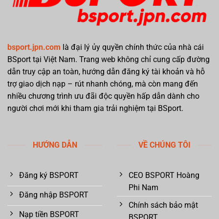
bsport.jpn.com
là đại lý ủy quyền chính thức của nhà cái
BSport tại Việt Nam. Trang web không chỉ cung cấp đường
dẫn truy cập an toàn, hướng dẫn đăng ký tài khoản và hỗ
trợ giao dịch nạp – rút nhanh chóng, mà còn mang đến
nhiều chương trình ưu đãi độc quyền hấp dẫn dành cho
người chơi mới khi tham gia trải nghiệm tại BSport.
HƯỚNG DẪN
VỀ CHÚNG TÔI
Đăng ký BSPORT
CEO BSPORT Hoàng
Phi Nam
Đăng nhập BSPORT
Chính sách bảo mật
Nạp tiền BSPORT
BSPORT