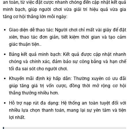
an toàn, từ việc đặt cược nhanh chóng đến cập nhật kết quả
minh bạch, giúp người chơi vừa giải trí hiệu quả vừa gia
tăng cơ hội thắng lớn mỗi ngày:
Giao diện dễ thao tác: Người chơi chỉ mất vài giây để đặt
xiên, thao tác đơn giản, tiết kiệm thời gian và tạo cảm
giác thuận tiện..
Bảng kết quả minh bạch: Kết quả được cập nhật nhanh
chóng và chính xác, đảm bảo sự công bằng và hạn chế
tối đa sai sót cho người chơi.
Khuyến mãi định kỳ hấp dẫn: Thường xuyên có ưu đãi
giúp tăng giá trị vốn cược, đồng thời mở rộng cơ hội
thắng thưởng nhiều hơn.
Hỗ trợ nạp rút đa dạng: Hệ thống an toàn tuyệt đối với
nhiều lựa chọn thanh toán, mang lại sự yên tâm và tiện
lợi nhất.