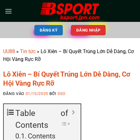
ĐĂNG KÝ
ĐĂNG NHẬP
UU88
»
Tin tức
»
Lô Xiên – Bí Quyết Trúng Lớn Dễ Dàng, Cơ
Hội Vàng Rực Rỡ
Lô Xiên – Bí Quyết Trúng Lớn Dễ Dàng, Cơ
Hội Vàng Rực Rỡ
ĐĂNG VÀO
01/10/2025
BỞI
SEO
Table of
Contents
Contents