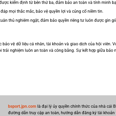
được kiểm định từ bên thứ ba, đảm bảo an toàn và tính minh b
đáp mọi thắc mắc, bảo vệ quyền lợi và củng cố niềm tin.
tuân thủ nghiêm ngặt, đảm bảo quyền riêng tư luôn được gìn giữ
c bảo vệ dữ liệu cá nhân, tài khoản và giao dịch của hội viên. 
rải nghiệm luôn an toàn và công bằng. Sự kết hợp giữa bảo mật
bsport.jpn.com
là đại lý ủy quyền chính thức của nhà cái 
đường dẫn truy cập an toàn, hướng dẫn đăng ký tài khoản 