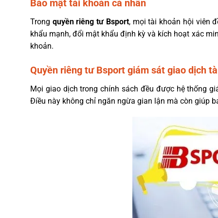
Bảo mật tài khoản cá nhân
Trong
quyền riêng tư Bsport
, mọi tài khoản hội viên
khẩu mạnh, đổi mật khẩu định kỳ và kích hoạt xác minh 
khoản.
Quyền riêng tư Bsport giám sát giao dịch tà
Mọi giao dịch trong chính sách đều được hệ thống gi
Điều này không chỉ ngăn ngừa gian lận mà còn giúp bảo