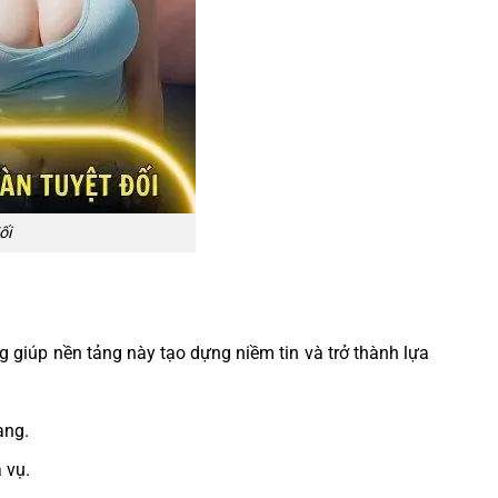
ối
g giúp nền tảng này tạo dựng niềm tin và trở thành lựa
ạng.
 vụ.