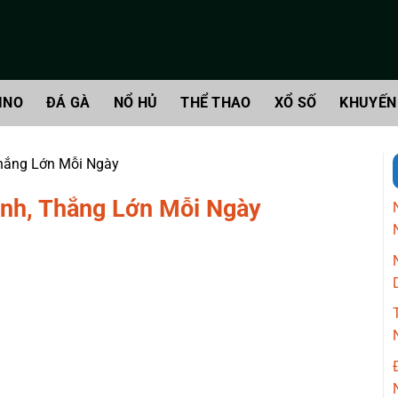
INO
ĐÁ GÀ
NỔ HỦ
THỂ THAO
XỔ SỐ
KHUYẾN
hắng Lớn Mỗi Ngày
nh, Thắng Lớn Mỗi Ngày