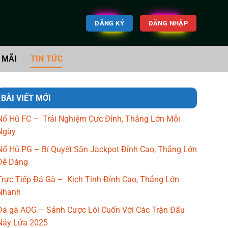
ĐĂNG KÝ
ĐĂNG NHẬP
 MÃI
TIN TỨC
BÀI VIẾT MỚI
Nổ Hũ FC – Trải Nghiệm Cực Đỉnh, Thắng Lớn Mỗi
Ngày
Nổ Hũ PG – Bí Quyết Săn Jackpot Đỉnh Cao, Thắng Lớn
Dễ Dàng
Trực Tiếp Đá Gà – Kịch Tính Đỉnh Cao, Thắng Lớn
Nhanh
Đá gà AOG – Sảnh Cược Lôi Cuốn Với Các Trận Đấu
Nảy Lửa 2025