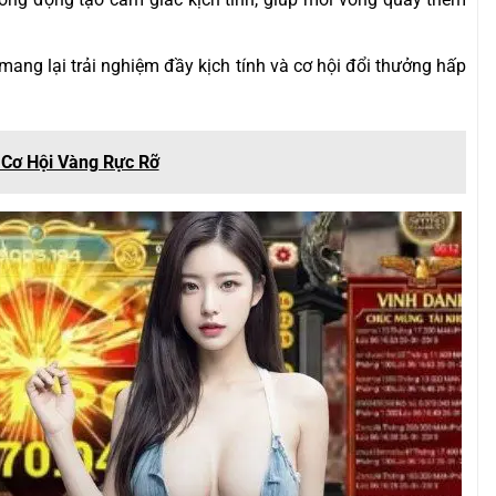
 mang lại trải nghiệm đầy kịch tính và cơ hội đổi thưởng hấp
 Cơ Hội Vàng Rực Rỡ