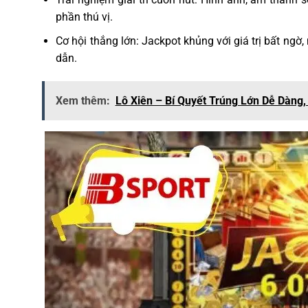
phần thú vị.
Cơ hội thắng lớn: Jackpot khủng với giá trị bất ngờ,
dẫn.
Xem thêm:
Lô Xiên – Bí Quyết Trúng Lớn Dễ Dàng,