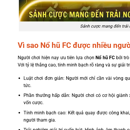
Sảnh cược mang đến trải n
Vì sao Nổ hũ FC được nhiều ngườ
Người chơi hiện nay ưu tiên lựa chọn
Nổ hũ FC
bởi trò
Với tỷ lệ thắng cao, tính minh bạch rõ ràng và sự giải tr
Luật chơi đơn giản: Người mới chỉ cần vài vòng qu
tức.
Phần thưởng hấp dẫn: Người chơi có cơ hội giành xu,
vốn cược.
Tính minh bạch cao: Kết quả quay được công khai,
người tham gia.
Trải nghiệm giải trí cuốn hút: Hình ảnh, âm thanh