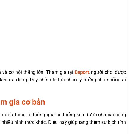
 và cơ hội thắng lớn. Tham gia tại
Bsport
, người chơi được
kèo đa dạng. Đây chính là lựa chọn lý tưởng cho những ai
am gia cơ bản
rận đấu bóng rổ thông qua hệ thống kèo được nhà cái cung
 nhiều hình thức khác. Điều này giúp tăng thêm sự kịch tính