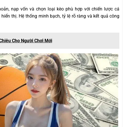
hoản, nạp vốn và chọn loại kèo phù hợp với chiến lược cá
hiển thị. Hệ thống minh bạch, tỷ lệ rõ ràng và kết quả công
Chiêu Cho Người Chơi Mới