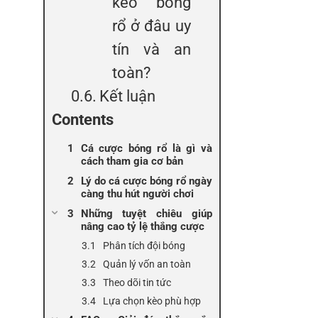
kèo bóng
rổ ở đâu uy
tín và an
toàn?
Kết luận
Contents
Cá cược bóng rổ là gì và
cách tham gia cơ bản
Lý do cá cược bóng rổ ngày
càng thu hút người chơi
Những tuyệt chiêu giúp
nâng cao tỷ lệ thắng cược
Phân tích đội bóng
Quản lý vốn an toàn
Theo dõi tin tức
Lựa chọn kèo phù hợp