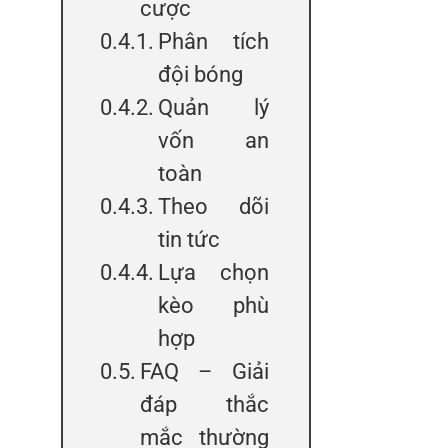
cược
Phân tích
đội bóng
Quản lý
vốn an
toàn
Theo dõi
tin tức
Lựa chọn
kèo phù
hợp
FAQ – Giải
đáp thắc
mắc thường