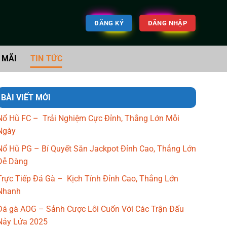
ĐĂNG KÝ
ĐĂNG NHẬP
 MÃI
TIN TỨC
BÀI VIẾT MỚI
Nổ Hũ FC – Trải Nghiệm Cực Đỉnh, Thắng Lớn Mỗi
Ngày
Nổ Hũ PG – Bí Quyết Săn Jackpot Đỉnh Cao, Thắng Lớn
Dễ Dàng
Trực Tiếp Đá Gà – Kịch Tính Đỉnh Cao, Thắng Lớn
Nhanh
Đá gà AOG – Sảnh Cược Lôi Cuốn Với Các Trận Đấu
Nảy Lửa 2025